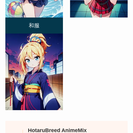
和服
HotaruBreed AnimeMix