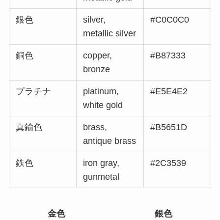
銀色
silver,
#C0C0C0
metallic silver
銅色
copper,
#B87333
bronze
プラチナ
platinum,
#E5E4E2
white gold
真鍮色
brass,
#B5651D
antique brass
鉄色
iron gray,
#2C3539
gunmetal
金色
銀色