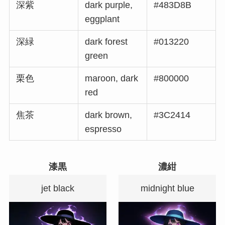
深紫
dark purple,
#483D8B
eggplant
深緑
dark forest
#013220
green
栗色
maroon, dark
#800000
red
焦茶
dark brown,
#3C2414
espresso
漆黒
濃紺
jet black
midnight blue