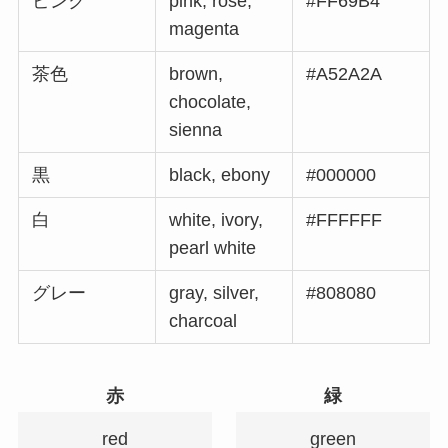
ピンク
pink, rose,
#FF69B4
magenta
茶色
brown,
#A52A2A
chocolate,
sienna
黒
black, ebony
#000000
白
white, ivory,
#FFFFFF
pearl white
グレー
gray, silver,
#808080
charcoal
赤
緑
red
green