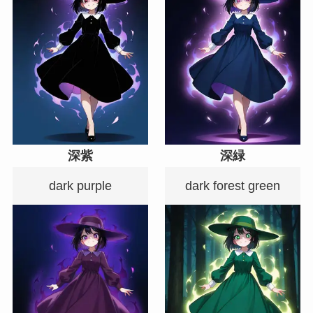
深紫
深緑
dark purple
dark forest green