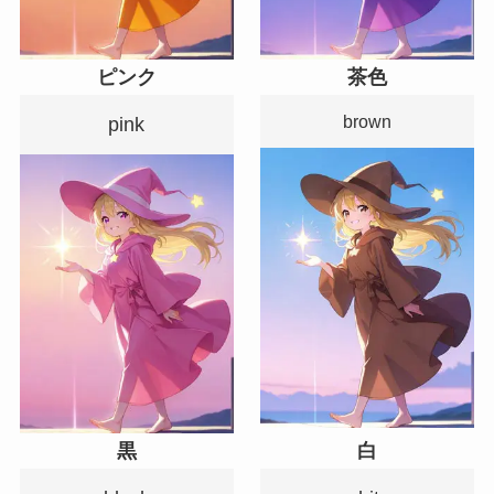
ピンク
茶色
brown
pink
黒
白