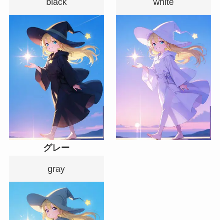
black
white
グレー
gray