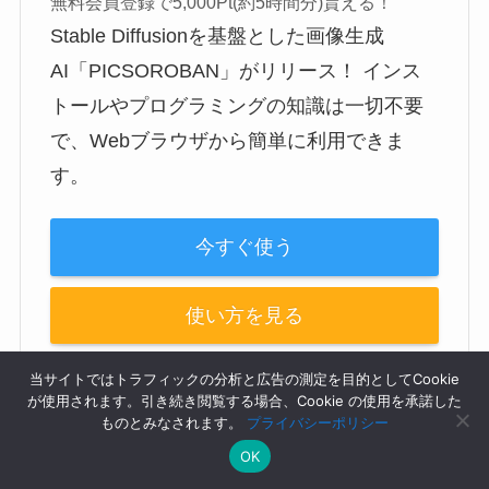
無料会員登録で5,000Pt(約5時間分)貰える！
Stable Diffusionを基盤とした画像生成
AI「PICSOROBAN」がリリース！ インス
トールやプログラミングの知識は一切不要
で、Webブラウザから簡単に利用できま
す。
今すぐ使う
使い方を見る
当サイトではトラフィックの分析と広告の測定を目的としてCookie
が使用されます。引き続き閲覧する場合、Cookie の使用を承諾した
ものとみなされます。
プライバシーポリシー
Stable Diffusionの使い方は、機能別に下記の記事
OK
にまとめているのでぜひご覧ください