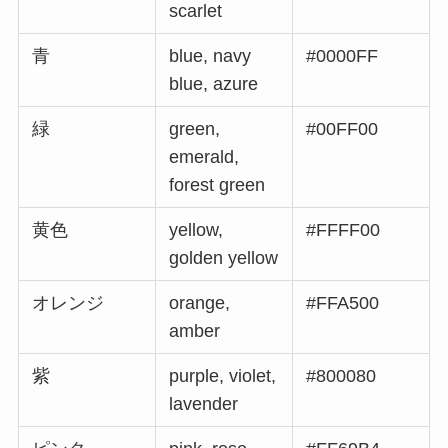
scarlet
青
blue, navy
#0000FF
blue, azure
緑
green,
#00FF00
emerald,
forest green
黄色
yellow,
#FFFF00
golden yellow
オレンジ
orange,
#FFA500
amber
紫
purple, violet,
#800080
lavender