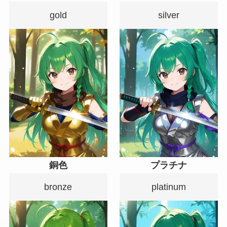
gold
silver
銅色
プラチナ
bronze
platinum