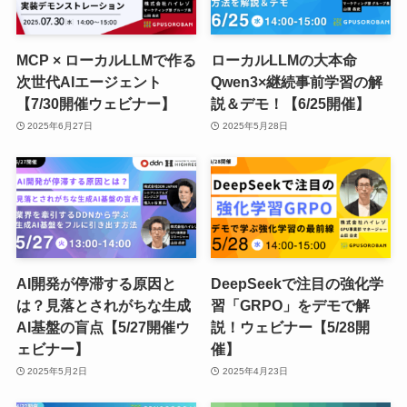
MCP × ローカルLLMで作る
ローカルLLMの大本命
次世代AIエージェント
Qwen3×継続事前学習の解
【7/30開催ウェビナー】
説＆デモ！【6/25開催】
2025年6月27日
2025年5月28日
AI開発が停滞する原因と
DeepSeekで注目の強化学
は？見落とされがちな生成
習「GRPO」をデモで解
AI基盤の盲点【5/27開催ウ
説！ウェビナー【5/28開
ェビナー】
催】
2025年5月2日
2025年4月23日