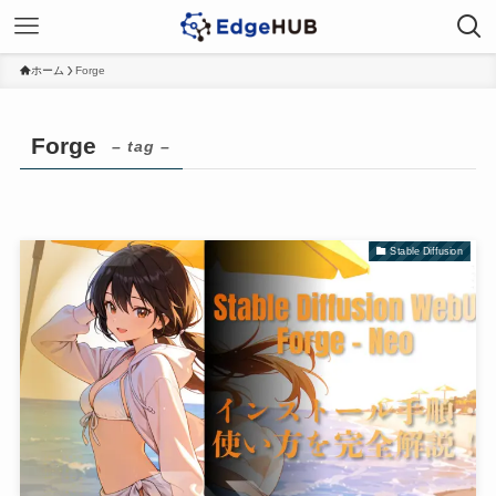
ホーム
Forge
Forge
– tag –
Stable Diffusion