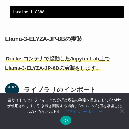
localhost:8888
Llama-3-ELYZA-JP-8Bの実装
Dockerコンテナで起動したJupyter Lab上で
Llama-3-ELYZA-JP-8Bの実装をします。
STEP
ライブラリのインポート
当サイトではトラフィックの分析と広告の測定を目的としてCookie
が使用されます。引き続き閲覧する場合、Cookie の使用を承諾した
Jupyter Labのコードセルに次のコマンドを実行
ものとみなされます。
プライバシーポリシー
して、ライブラリをインポートします。
OK