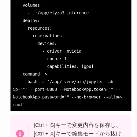
    volumes:

      - .:/app/elyza3_inference

    deploy:

      resources:

        reservations:

          devices:

            - driver: nvidia

              count: 1

              capabilities: [gpu]

    command: >

      bash -c '/app/.venv/bin/jupyter lab --
ip="*" --port=8888 --NotebookApp.token="" --
NotebookApp.password="" --no-browser --allow-
root'
[Ctrl + S]キーで変更内容を保存し、
[Ctrl + X]キーで編集モードから抜け