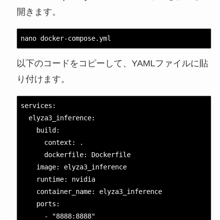
開きます。
nano docker-compose.yml
以下のコードをコピーして、YAMLファイルに貼
り付けます。
services:

  elyza3_inference:

    build:

      context: .

      dockerfile: Dockerfile

    image: elyza3_inference

    runtime: nvidia

    container_name: elyza3_inference

    ports:

      - "8888:8888"
