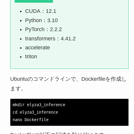
CUDA：12.1
Python：3.10
PyTorch：2.2.2
transformers：4.41.2
accelerate
triton
Ubuntuのコマンドラインで、Dockerfileを作成し
ます。
mkdir elyza3_inference

cd elyza3_inference

nano Dockerfile