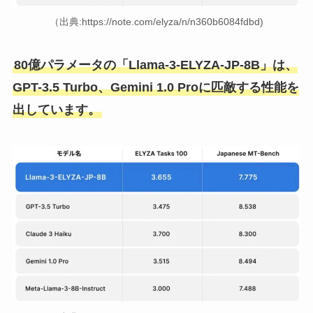
（出典:https://note.com/elyza/n/n360b6084fdbd)
80億パラメータの「Llama-3-ELYZA-JP-8B」は、
GPT-3.5 Turbo、Gemini 1.0 Proに匹敵する性能を
出しています。