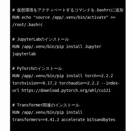
# 仮想環境をアクティベートするコマンドを.bashrcに追加

RUN echo "source /app/.venv/bin/activate" >> 
/root/.bashrc

# JupyterLabのインストール

RUN /app/.venv/bin/pip install Jupyter 
jupyterlab

# PyTorchのインストール

RUN /app/.venv/bin/pip install torch==2.2.2 
torchvision==0.17.2 torchaudio==2.2.2 --index-
url https://download.pytorch.org/whl/cu121

# Transformer関連のインストール

RUN /app/.venv/bin/pip install 
transformers==4.41.2 accelerate bitsandbytes
