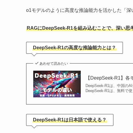
o1モデルのように高度な推論能力を活かした「
RAGにDeepSeek-R1を組み込むことで、
DeepSeek-R1の高度な推論能力とは？
あわせて読みたい
【DeepSeek-R
DeepSeek-R1は、中国
DeepSeek-R1は、無
DeepSeek-R1は日本語で使える？