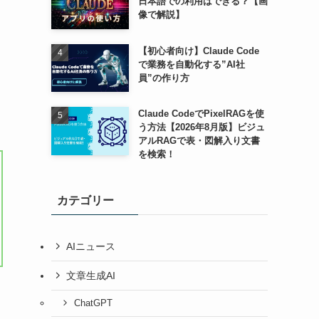
日本語での利用はできる？【画
像で解説】
【初心者向け】Claude Code
で業務を自動化する”AI社
員”の作り方
Claude CodeでPixelRAGを使
う方法【2026年8月版】ビジュ
アルRAGで表・図解入り文書
を検索！
カテゴリー
AIニュース
文章生成AI
ChatGPT