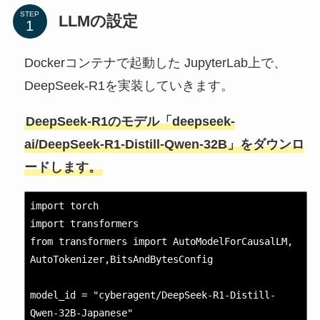
STEP
LLMの設定
Dockerコンテナで起動した JupyterLab上で、
DeepSeek-R1を実装していきます。
DeepSeek-R1のモデル「deepseek-
ai/DeepSeek-R1-Distill-Qwen-32B」をダウンロ
ードします。
import torch

import transformers

from transformers import AutoModelForCausalLM, 
AutoTokenizer,BitsAndBytesConfig

model_id = "cyberagent/DeepSeek-R1-Distill-
Qwen-32B-Japanese"
