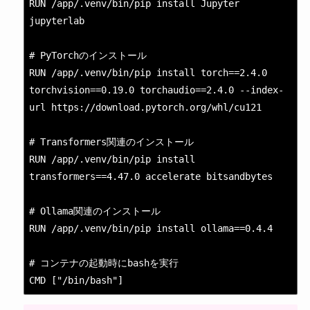
RUN /app/.venv/bin/pip install Jupyter 
jupyterlab

# PyTorchのインストール

RUN /app/.venv/bin/pip install torch==2.4.0 
torchvision==0.19.0 torchaudio==2.4.0 --index-
url https://download.pytorch.org/whl/cu121

# Transformers関連のインストール

RUN /app/.venv/bin/pip install 
transformers==4.47.0 accelerate bitsandbytes

# Ollama関連のインストール

RUN /app/.venv/bin/pip install ollama==0.4.4

# コンテナの起動時にbashを実行

CMD ["/bin/bash"]