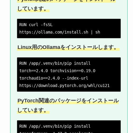
しています。
RUN curl -fsSL 
https://ollama.com/install.sh | sh
Linux用のOllamaをインストールします。
RUN /app/.venv/bin/pip install 
torch==2.4.0 torchvision==0.19.0 
torchaudio==2.4.0 --index-url 
https://download.pytorch.org/whl/cu121
PyTorch関連のパッケージをインストール
しています。
RUN /app/.venv/bin/pip install 