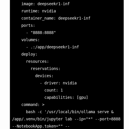
    image: deepseekr1-inf

    runtime: nvidia

    container_name: deepseekr1-inf

    ports:

      - "8888:8888"

    volumes:

      - .:/app/deepseekr1-inf

    deploy:

      resources:

        reservations:

          devices:

            - driver: nvidia

              count: 1

              capabilities: [gpu]

    command: >

      bash -c '/usr/local/bin/ollama serve & 
/app/.venv/bin/jupyter lab --ip="*" --port=8888 
--NotebookApp.token="" --