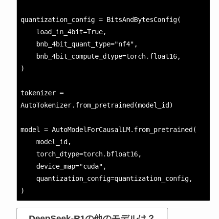
quantization_config = BitsAndBytesConfig(

    load_in_4bit=True,

    bnb_4bit_quant_type="nf4",

    bnb_4bit_compute_dtype=torch.float16,

)

tokenizer = 
AutoTokenizer.from_pretrained(model_id)

model = AutoModelForCausalLM.from_pretrained(

    model_id,

    torch_dtype=torch.bfloat16,

    device_map="cuda",

    quantization_config=quantization_config, 

)
DeepSeek-R1の他のモデルは？