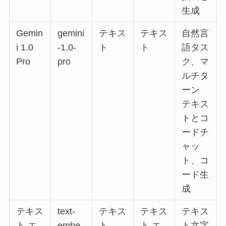
生成
Gemin
gemini
テキス
テキス
自然言
i 1.0
-1.0-
ト
ト
語タス
Pro
pro
ク、マ
ルチタ
ーン
テキス
トとコ
ードチ
ャッ
ト、コ
ード生
成
テキス
text-
テキス
テキス
テキス
ト エ
embe
ト
ト エ
ト文字