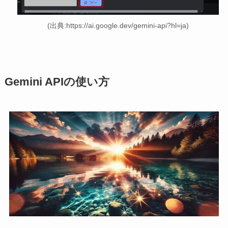
(出典:https://ai.google.dev/gemini-api?hl=ja)
Gemini APIの使い方