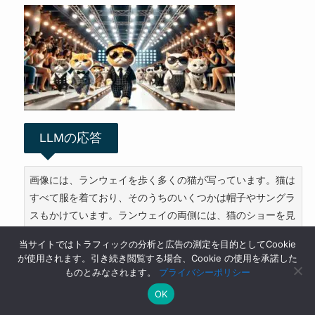
LLMの応答
画像には、ランウェイを歩く多くの猫が写っています。猫は
すべて服を着ており、そのうちのいくつかは帽子やサングラ
スもかけています。ランウェイの両側には、猫のショーを見
ているたくさんの観客がいます。観客は猫のショーを高く評
当サイトではトラフィックの分析と広告の測定を目的としてCookie
価しているようで、歓声を上げています。全体として、画像
が使用されます。引き続き閲覧する場合、Cookie の使用を承諾した
は、猫のファッショナブルなショーを捉えた、面白くてかわ
ものとみなされます。
プライバシーポリシー
いいものです。
OK