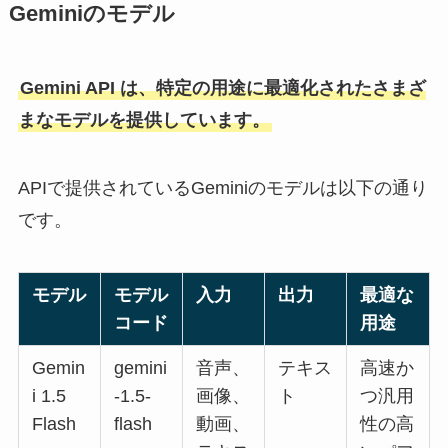
Geminiのモデル
Gemini API は、特定の用途に最適化されたさまざ
まなモデルを提供しています。
APIで提供されているGeminiのモデルは以下の通り
です。
モデル
モデル
入力
出力
最適な
コード
用途
Gemin
gemini
音声、
テキス
高速か
i 1.5
-1.5-
画像、
ト
つ汎用
Flash
flash
動画、
性の高