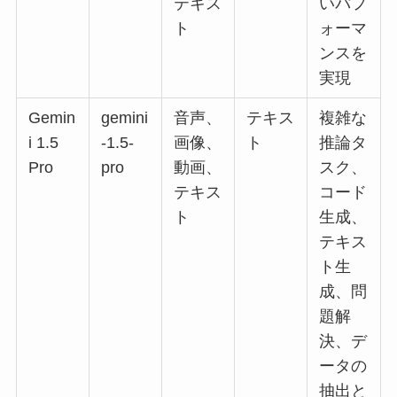
テキス
いパフ
ト
ォーマ
ンスを
実現
Gemin
gemini
音声、
テキス
複雑な
i 1.5
-1.5-
画像、
ト
推論タ
Pro
pro
動画、
スク、
テキス
コード
ト
生成、
テキス
ト生
成、問
題解
決、デ
ータの
抽出と