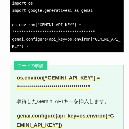
import os

import google.generativeai as genai

os.environ["GEMINI_API_KEY"] = 
"**********************************"

genai.configure(api_key=os.environ["GEMINI_API_
KEY"] )
コードの解説
os.environ[“GEMINI_API_KEY”] =
“**********************************”
取得したGemini APIキーを挿入します。
genai.configure(api_key=os.environ[“G
EMINI_API_KEY”])