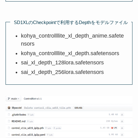
SD1XLのCheckpointで利用するDepthをモデルファイル
kohya_controllllite_xl_depth_anime.safete
nsors
kohya_controllllite_xl_depth.safetensors
sai_xl_depth_128lora.safetensors
sai_xl_depth_256lora.safetensors