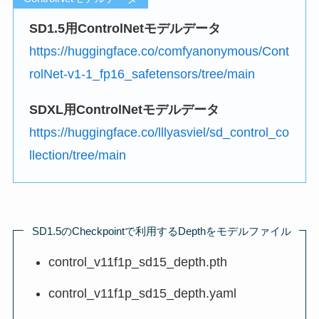
SD1.5用ControlNetモデルデータ
https://huggingface.co/comfyanonymous/Cont
rolNet-v1-1_fp16_safetensors/tree/main
SDXL用ControlNetモデルデータ
https://huggingface.co/lllyasviel/sd_control_co
llection/tree/main
SD1.5のCheckpointで利用するDepthをモデルファイル
control_v11f1p_sd15_depth.pth
control_v11f1p_sd15_depth.yaml