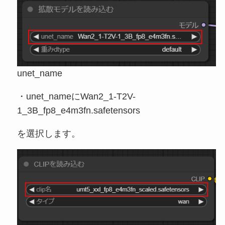
unet_name
・unet_nameにWan2_1-T2V-
1_3B_fp8_e4m3fn.safetensors
を選択します。