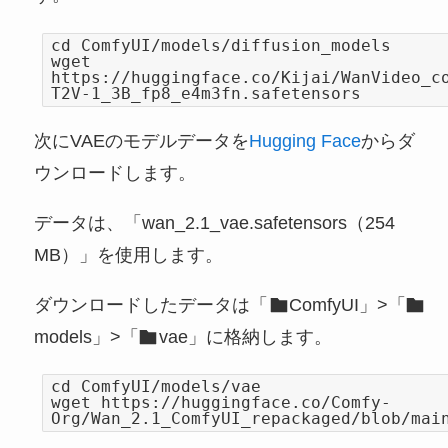
cd ComfyUI/models/diffusion_models
wget
https://huggingface.co/Kijai/WanVideo_c
T2V-1_3B_fp8_e4m3fn.safetensors
次にVAEのモデルデータを
Hugging Face
からダ
ウンロードします。
データは、「wan_2.1_vae.safetensors（254
MB）」を使用します。
ダウンロードしたデータは「
ComfyUI」>「
models」>「
vae」に格納します。
cd ComfyUI/models/vae
wget https://huggingface.co/Comfy-
Org/Wan_2.1_ComfyUI_repackaged/blob/mai