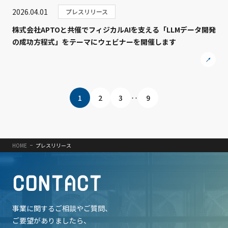
2026.04.01
プレスリリース
株式会社APTOと共催でフィジカルAIを支える「LLMデータ開発
の成功方程式」をテーマにウェビナーを開催します
1
2
3
‥
9
HOME
プレスリリース
C
O
N
T
A
C
T
事業に関するご相談やご質問、
ご要望がありましたら、