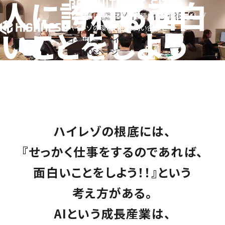
人
に
誇
れ
る
面
白
RECRUITMENT SITE
ハイレゾについて
SCROLL
募集職種
数字で見るハイレゾ
ハイレゾの環境
FAQ
お問い合わせ
い
こ
と
を
し
よ
う
コーポレートサイト
HARMOSページ
ハイレゾの根底には、
『せっかく仕事をするのであれば、
面白いことをしよう！！』という
考え方がある。
AIという成長産業は、