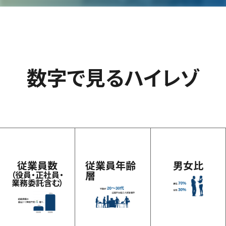
数
字
で
見
る
ハ
イ
レ
ゾ
従業員数
従業員年齢
男女比
層
（役員・正社員・
業務委託含む）