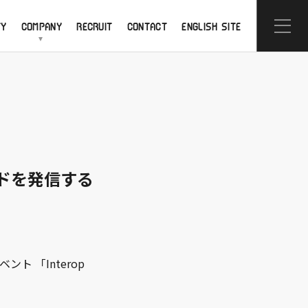
TY
COMPANY
RECRUIT
CONTACT
ENGLISH SITE
ドを発信する
 「Interop