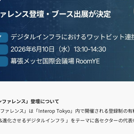
yo カンファレンス」登壇について
yo カンファレンス」は「Interop Tokyo」内で開催される登録
変&進化させるデジタルインフラ 」をテーマに各セクターの代