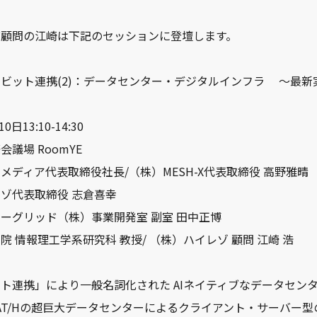
び顧問の江崎は下記のセッションに登壇します。
ビット連携(2)：データセンター・デジタルインフラ ～最新
0日13:10-14:30
議場 RoomYE
メディア代表取締役社長/（株）MESH-X代表取締役 高野雅晴
表取締役 志倉喜幸
ッド（株）事業開発室 副室 田中正博
理工学系研究科 教授/ （株）ハイレゾ 顧問 江崎 浩
ト連携」により一般名詞化された AIネイティブなデータセン
のBAT/Hの超巨大データセンターによるクライアント・サーバー