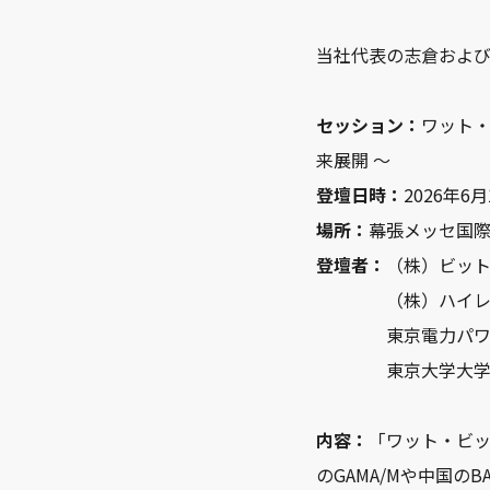
当社代表の志倉およ
セッション：
ワット・
来展開 ～
登壇日時：
2026年6月1
場所：
幕張メッセ国際会
登壇者：
（株）ビット
（株）ハイレゾ代
東京電力パワーグリ
東京大学大学院 情報
内容：
「ワット・ビッ
のGAMA/Mや中国