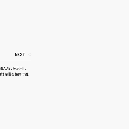
NEXT
団法人ABJが活用し、
知財保護を協同で推