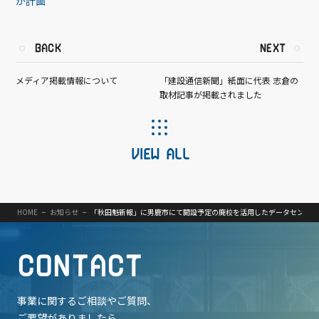
が計画
BACK
NEXT
メディア掲載情報について
「建設通信新聞」紙面に代表 志倉の
取材記事が掲載されました
VIEW ALL
HOME
お知らせ
「秋田魁新報」に男鹿市にて開設予定の廃校を活用したデータセンター
C
O
N
T
A
C
T
事業に関するご相談やご質問、
ご要望がありましたら、