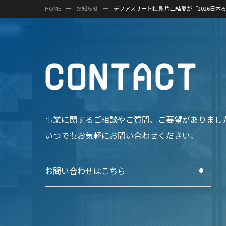
HOME
お知らせ
デフアスリート社員 片山結愛が「2026日
C
O
N
T
A
C
T
事業に関するご相談やご質問、
ご要望がありまし
いつでもお気軽にお問い合わせください。
お問い合わせはこちら