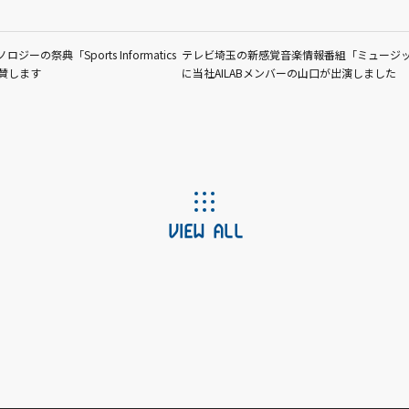
の祭典「Sports Informatics
テレビ埼玉の新感覚音楽情報番組「ミュージ
に協賛します
に当社AILABメンバーの山口が出演しました
VIEW ALL