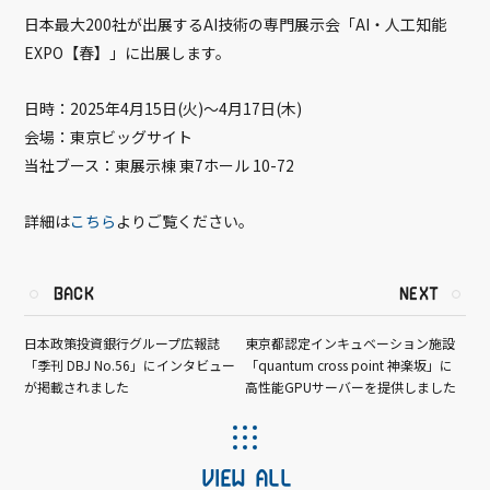
日本最大200社が出展するAI技術の専門展示会「AI・人工知能
EXPO【春】」に出展します。
日時：2025年4月15日(火)～4月17日(木)
会場：東京ビッグサイト
当社ブース：東展示棟 東7ホール 10-72
詳細は
こちら
よりご覧ください。
BACK
NEXT
日本政策投資銀行グループ広報誌
東京都認定インキュベーション施設
「季刊 DBJ No.56」にインタビュー
「quantum cross point 神楽坂」に
が掲載されました
高性能GPUサーバーを提供しました
VIEW ALL